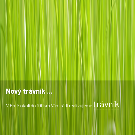
Nový trávník ...
trávník
V Brně okolí do 100km Vám rádi realizujeme
.