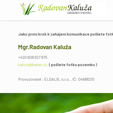
Jako první krok k zahájení komunikace pošlete fot
Mgr.Radovan Kaluža
+420 608 627 875
kaluza@banan.cz
( pošlete fotku pozemku )
Provozovatel : ELDALIE, s.r.o. , IČ: 04688210