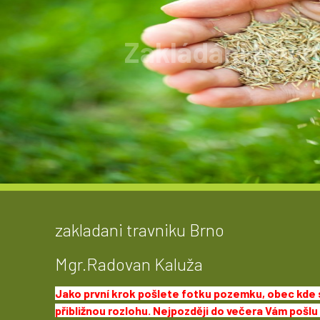
Zakládání trávn
Zakládání trávníku provádíme v ceně od 1
zakladani travniku Brno
Mgr.Radovan Kaluža
Jako první krok pošlete fotku pozemku, obec kde
přibližnou rozlohu.
Nejpozději do večera Vám pošlu