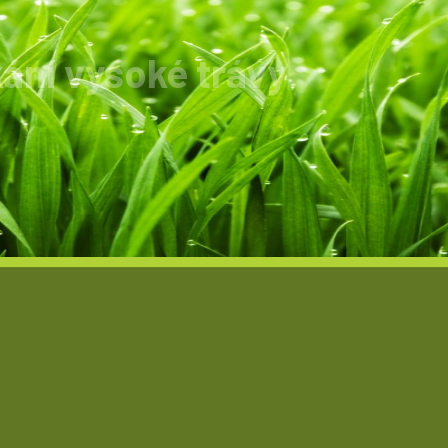
ání vysoké trávy
álety s výškou 2metry není problém.