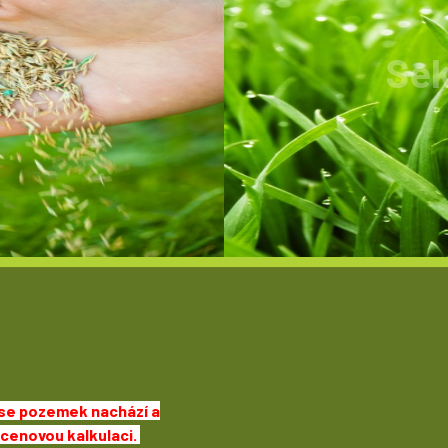
íků
Sek
8Kč do 22Kč /m2.
Trává, n
 se pozemek nachází a
 cenovou kalkulaci.